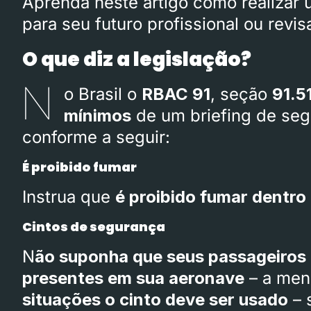
Aprenda neste artigo como realizar 
para seu futuro profissional ou rev
O que diz a legislação?
N
o Brasil o
RBAC 91
, seção
91.5
mínimos
de um briefing de segu
conforme a seguir:
É proibido fumar
Instrua que
é proibido fumar dentro
Cintos de segurança
N
ão suponha que seus passageiros e
presentes em sua aeronave
– a men
situações o cinto deve ser usado
– 