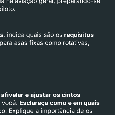
ia na aviação geral, preparando-se
iloto.
os
, indica quais são os
requisitos
para asas fixas como rotativas,
fivelar e ajustar os cintos
 você.
Esclareça como e em quais
oo. Explique a importância de os