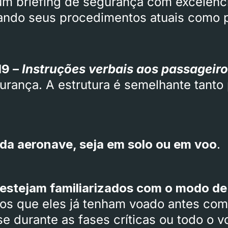
um briefing de segurança com excelênc
isando seus procedimentos atuais como p
19 –
Instruções verbais aos passageir
rança. A estrutura é semelhante tanto 
 da aeronave, seja em solo ou em voo
.
stejam familiarizados com o modo de a
os que eles já tenham voado antes com
se durante as fases críticas ou todo o v