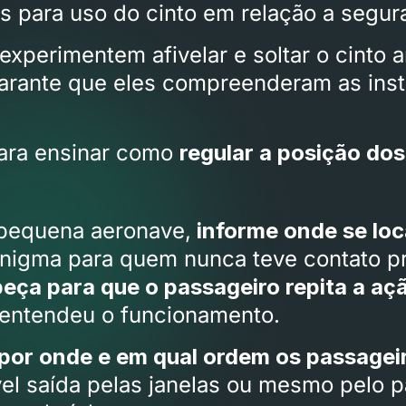
 para uso do cinto em relação a segura
 experimentem afivelar e soltar o cinto 
garante que eles compreenderam as inst
ara ensinar como
regular a posição do
 pequena aeronave,
informe onde se loc
nigma para quem nunca teve contato p
ça para que o passageiro repita a ação
e entendeu o funcionamento.
 por onde e em qual ordem os passage
vel saída pelas janelas ou mesmo pelo p