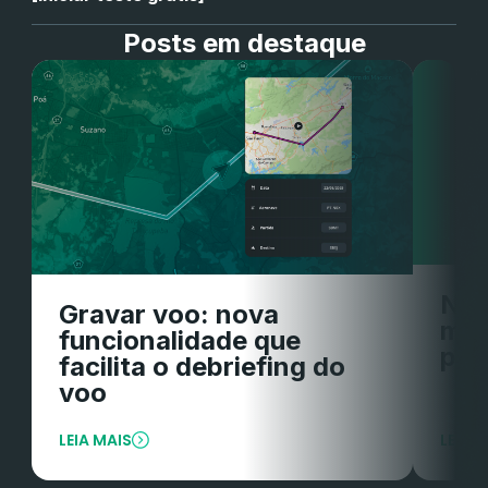
Posts em destaque
Nov
Gravar voo: nova
mai
funcionalidade que
par
facilita o debriefing do
voo
LEIA MAIS
LEIA 