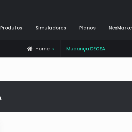
Produtos
Simuladores
Planos
NexMarke
Home
Mudança DECEA
A